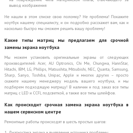
вывод изображения
Не нашли в этом списке свою поломку? Не проблема! Покажите
ноутбук нашему специалисту, и он подробно расскажет вам, как и
насколько быстро мы сможем решить вашу проблему!
Какие типы матриц мы предлагаем для срочной
замены экрана ноутбука
Мы можем установить оригинальные экраны от следующих
производителей: Acer, AU Optronics, Chi Me, Chungwa, HannStar,
Hitachi, IBM, LG, Phillips, Matsushita, Mitsubishi, NEC, Quanta, Samsung,
Sharp, Sanyo, Toshiba, Unipac, Apple и многих других – просто
скажите нашему менеджеру модель вашего ноутбука, и мы
подберем подходящую матрицу! В наличии и под заказ все типы
матриц с LED и CCFL подсветкой, а также все типы шлейфов.
Как происходит срочная замена экрана ноутбука в
нашем сервисном центре
Ремонтные работы происходят в шесть простых шагов:
Диагностика экрана и выявление источника проблемы.