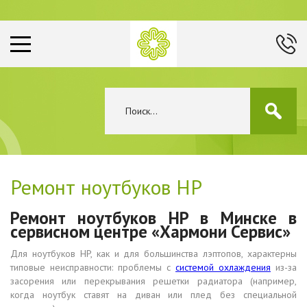
Ремонт ноутбуков HP
Ремонт ноутбуков HP в Минске в
сервисном центре «Хармони Сервис»
Для ноутбуков HP, как и для большинства лэптопов, характерны
типовые неисправности: проблемы с
системой охлаждения
из-за
засорения или перекрывания решетки радиатора (например,
когда ноутбук ставят на диван или плед без специальной