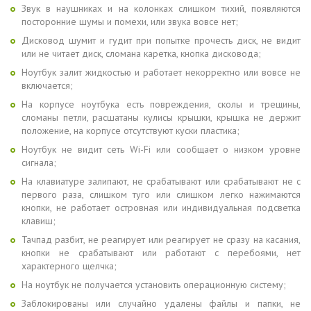
Звук в наушниках и на колонках слишком тихий, появляются
посторонние шумы и помехи, или звука вовсе нет;
Дисковод шумит и гудит при попытке прочесть диск, не видит
или не читает диск, сломана каретка, кнопка дисковода;
Ноутбук залит жидкостью и работает некорректно или вовсе не
включается;
На корпусе ноутбука есть повреждения, сколы и трещины,
сломаны петли, расшатаны кулисы крышки, крышка не держит
положение, на корпусе отсутствуют куски пластика;
Ноутбук не видит сеть Wi-Fi или сообщает о низком уровне
сигнала;
На клавиатуре залипают, не срабатывают или срабатывают не с
первого раза, слишком туго или слишком легко нажимаются
кнопки, не работает островная или индивидуальная подсветка
клавиш;
Тачпад разбит, не реагирует или реагирует не сразу на касания,
кнопки не срабатывают или работают с перебоями, нет
характерного щелчка;
На ноутбук не получается установить операционную систему;
Заблокированы или случайно удалены файлы и папки, не