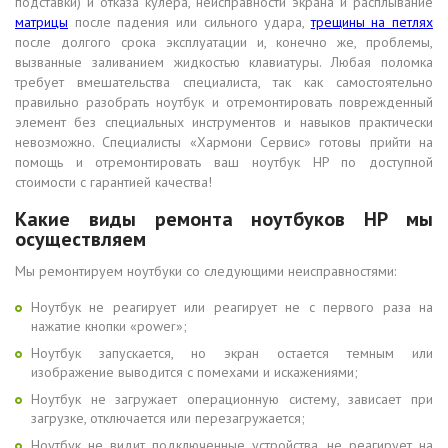
подставки) и отказа кулера, неисправности экрана и расплывание
матрицы
после падения или сильного удара,
трещины на петлях
после долгого срока эксплуатации и, конечно же, проблемы,
вызванные заливанием жидкостью клавиатуры. Любая поломка
требует вмешательства специалиста, так как самостоятельно
правильно разобрать ноутбук и отремонтировать поврежденный
элемент без специальных инструментов и навыков практически
невозможно. Специалисты «Хармони Сервис» готовы прийти на
помощь и отремонтировать ваш ноутбук HP по доступной
стоимости с гарантией качества!
Какие виды ремонта ноутбуков HP мы
осуществляем
Мы ремонтируем ноутбуки со следующими неисправностями:
Ноутбук не реагирует или реагирует не с первого раза на
нажатие кнопки «power»;
Ноутбук запускается, но экран остается темным или
изображение выводится с помехами и искажениями;
Ноутбук не загружает операционную систему, зависает при
загрузке, отключается или перезагружается;
Ноутбук не видит подключенные устройства, не реагирует на