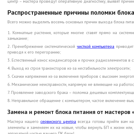
центр – мастера проведут оперативную диагностику, выявят причи
Распространенные причины поломки блока
Всего можно выделить восемь основных причин выхода блока питан
Комнатные растения, которые многие ставят прямо на системн
замыкание;
Пренебрежение систематической
чисткой компьютера
приводит 
приводя к его перегоранию;
Естественный износ конденсаторов и прочих радиоэлементов в с
Выход из строя транзисторов из-за нестабильности электросети;
Скачки напряжения из-за включения приборов с высоким энергопо
Механические неисправности, напрямую не влияющие на работоспо
Проявление заводского брака – поломка дешевых комплектующих
Неправильное обращение с компьютером, частое включение-выкл
Замена и ремонт блока питания от мастеров 
Мастера нашего
сервисного центра
всегда готовы прийти вам н
элементы и заменяем их на новые, чтобы вернуть БП к жизни или
аппаратной частью вашего ПК блок!