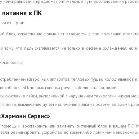
ну неисправности и предложат оптимальные пути восстановления работ
 питания в ПК
ия из строя:
ый блок, существенно повышают влажность, а при поливании пролита
к тому, что пыль скапливается не только в системе охлаждения, но 
хеме блока;
треблением (сварочных аппаратов, тепловых пушек, холодильников и т.
собность БП: поломка кнопки power, кабеля питания, вилки;
, окисление пайки, выполненной с нарушением технологии, низкая мощ
ючение, выключение путем извлечения вилки из розетки во время рабо
«Хармони Сервис»
а помощь и восстановить или заменить системный блок в вашем ПК!
, если реанимировать устройство по каким-либо причинам невозможно,